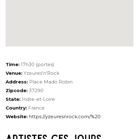
Time:
17h30 (portes)
Venue:
Yzeures'n'Rock
Address:
Place Mado Robin
Zipcode:
37290
State:
Indre-et-Loire
Country:
France
Website:
https://yzeuresnrock.com/%20
ARTISTES CES JOURS