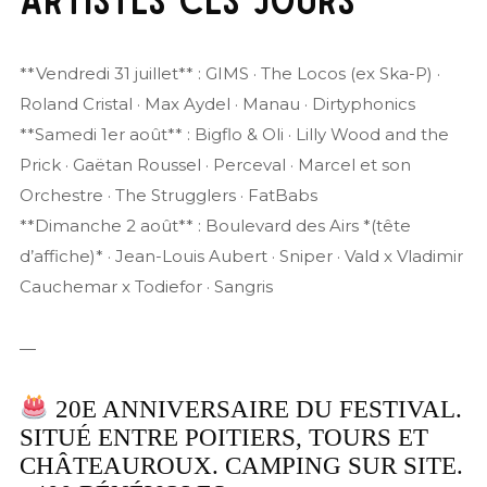
**Vendredi 31 juillet** : GIMS · The Locos (ex Ska-P) ·
Roland Cristal · Max Aydel · Manau · Dirtyphonics
**Samedi 1er août** : Bigflo & Oli · Lilly Wood and the
Prick · Gaëtan Roussel · Perceval · Marcel et son
Orchestre · The Strugglers · FatBabs
**Dimanche 2 août** : Boulevard des Airs *(tête
d’affiche)* · Jean-Louis Aubert · Sniper · Vald x Vladimir
Cauchemar x Todiefor · Sangris
—
20E ANNIVERSAIRE DU FESTIVAL.
SITUÉ ENTRE POITIERS, TOURS ET
CHÂTEAUROUX. CAMPING SUR SITE.