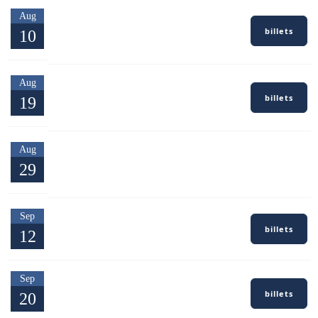
Argelès-sur-Mer — Pyrénées-
Aug
Orientales
billets
10
Pag Argelès sur Mer
St-Trojan-les-Bains — Île
Aug
d'Oléron
billets
19
Casino de St-Trojan-les-Bains
Parc de Cantefrêne ou Stade
Aug
municipal — Ambès
GRATUIT
29
Festival Les Odyssées
Sep
Marsac-sur-l'Isle — Dordogne
billets
12
Foire en Scène
Château de Courtalain —
Sep
Vald'Yerre
billets
20
Stars'Terre — Festi'Salon