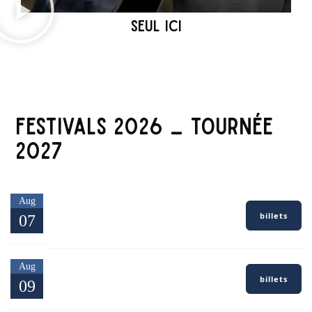
SEUL ICI
FESTIVALS 2026 _ TOURNÉE
2027
Site Red Dingue — Avin
Aug
(Hannut)
billets
07
Red Festival
Aug
Casino d'Alvignac — Lot
billets
09
Casino d'Alvignac