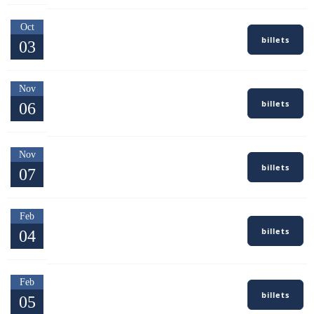
Oct
Romans-sur-Isère — Drôme
billets
03
Foire du Dauphiné
Salle polyvalente — Saint-
Nov
Jacut-les-Pins
billets
06
Mots-Zik Sous Les Pins
Nov
Chambéry — Savoie
billets
07
Festival en Scène
Enghien-les-Bains — Val-
Feb
d'Oise
billets
04
Théâtre du Casino Barrière
Feb
Décines-Charpieu — Rhône
billets
05
Le Toboggan