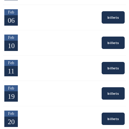
Feb
Sallanches — Haute-Savoie
billets
06
Salle Léon Curral
Feb
Toulouse — Haute-Garonne
billets
10
Casino Théâtre Barrière Toulouse
Feb
Bordeaux — Gironde
billets
11
Casino Barrière Bordeaux
Feb
Deauville — Calvados
billets
19
Casino Barrière Deauville
Feb
Guipavas — Finistère
billets
20
L'Alizé