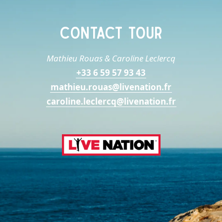
CONTACT TOUR
Mathieu Rouas & Caroline Leclercq
+33 6 59 57 93 43
mathieu.rouas@livenation.fr
caroline.leclercq@livenation.fr