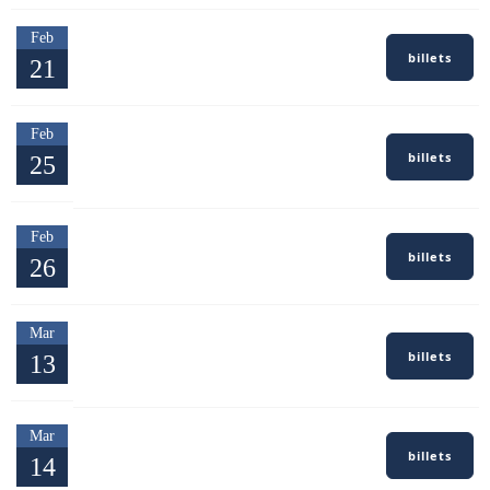
Feb
Nantes — Loire-Atlantique
billets
21
Le LAPS — Parc des Expositions
Biarritz — Pyrénées-
Feb
Atlantiques
billets
25
La Gare du Midi
Feb
Bergerac — Dordogne
billets
26
Centre événementiel — Espace Étincelle
Le Touquet-Paris-Plage — Pas-
Mar
de-Calais
billets
13
Casino Barrière Le Touquet
Mar
Lille — Nord
billets
14
Théâtre du Casino Barrière Lille