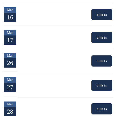
Mar
Differdange — Luxembourg
billets
16
Aalt Stadhaus
Mar
Dijon — Côte-d'Or
billets
17
La Vapeur
Monthou-sur-Bièvre — Loir-
Mar
et-Cher
billets
26
Espace Beauregard
Forges-les-Eaux — Seine-
Mar
Maritime
billets
27
L'Espace de Forges
Mar
Dinard — Ille-et-Vilaine
billets
28
Auditorium Stephan Bouttet