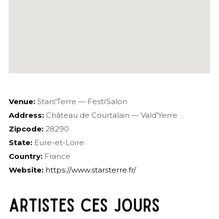
Venue:
Stars'Terre — Festi'Salon
Address:
Château de Courtalain — Vald'Yerre
Zipcode:
28290
State:
Eure-et-Loire
Country:
France
Website:
https://www.starsterre.fr/
ARTISTES CES JOURS