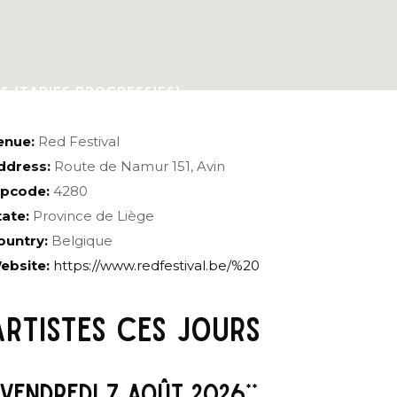
RS (TARIFS PROGRESSIFS)
enue:
Red Festival
ddress:
Route de Namur 151, Avin
ipcode:
4280
tate:
Province de Liège
ountry:
Belgique
ebsite:
https://www.redfestival.be/%20
ARTISTES CES JOURS
*VENDREDI 7 AOÛT 2026**