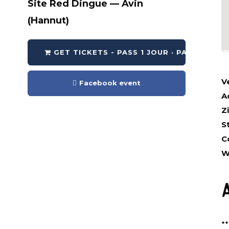
Site Red Dingue — Avin
(Hannut)
GET TICKETS - PASS 1 JOUR · PASS 2 JOU
V
Facebook event
A
Z
S
C
W
*