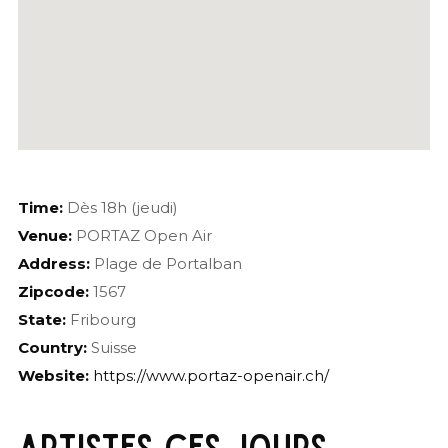
Time:
Dès 18h (jeudi)
Venue:
PORTAZ Open Air
Address:
Plage de Portalban
Zipcode:
1567
State:
Fribourg
Country:
Suisse
Website:
https://www.portaz-openair.ch/
ARTISTES CES JOURS