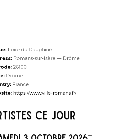
ue:
Foire du Dauphiné
ress:
Romans-sur-Isère — Drôme
code:
26100
e:
Drôme
ntry:
France
site:
https://www.ville-romans.fr/
RTISTES CE JOUR
SAMEDI 3 OCTOBRE 2026**