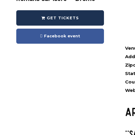
GET TICKETS
Facebook event
Ven
Add
Zip
Stat
Cou
Web
A
**